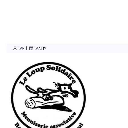
|
MH
MAI 17