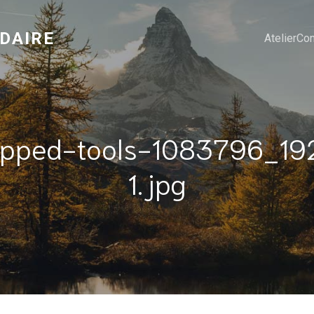
IDAIRE
Atelier
Con
opped-tools-1083796_19
1.jpg