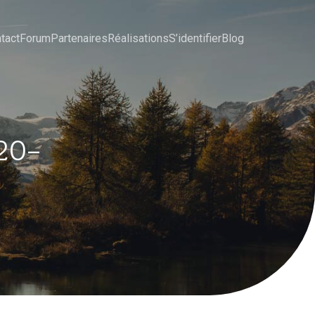
tact
Forum
Partenaires
Réalisations
S’identifier
Blog
20-